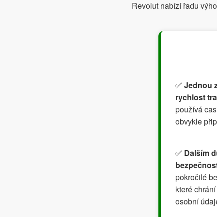
Revolut nabízí řadu výho
✅
Jednou z
rychlost tr
používá casi
obvykle při
✅
Dalším d
bezpečnost
pokročilé b
které chrání
osobní údaje