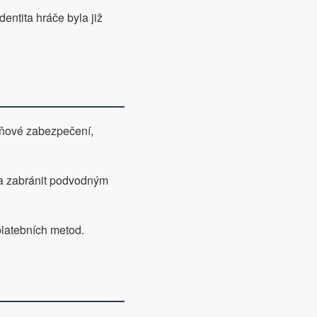
entita hráče byla již
vňové zabezpečení,
e a zabránit podvodným
platebních metod.