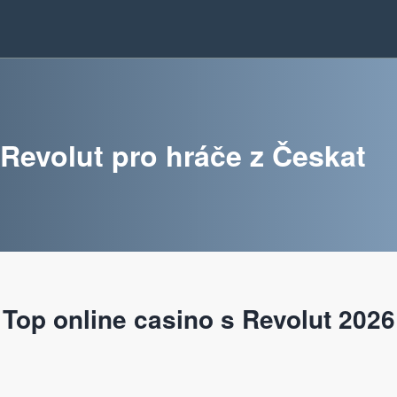
 Revolut pro hráče z Českat
Top online casino s Revolut 2026