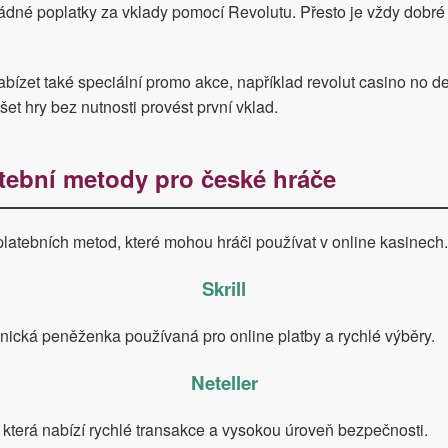
ádné poplatky za vklady pomocí Revolutu. Přesto je vždy dobré
ízet také speciální promo akce, například revolut casino no de
t hry bez nutnosti provést první vklad.
atební metody pro české hráče
 platebních metod, které mohou hráči používat v online kasinech.
Skrill
ronická peněženka používaná pro online platby a rychlé výběry.
Neteller
t, která nabízí rychlé transakce a vysokou úroveň bezpečnosti.