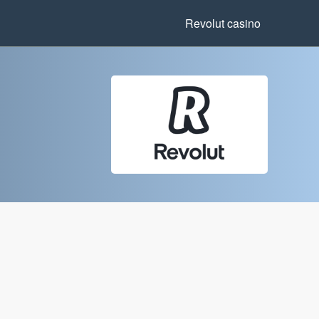
Revolut casino