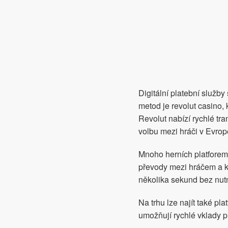
Digitální platební služby
metod je revolut casino,
Revolut nabízí rychlé tr
volbu mezi hráči v Evrop
Mnoho herních platforem
převody mezi hráčem a k
několika sekund bez nutn
Na trhu lze najít také pl
umožňují rychlé vklady p