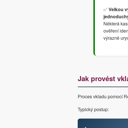
✅
Velkou v
jednoduchý 
Některá kas
ověření iden
výrazně uryc
Jak provést vk
Proces vkladu pomocí Re
Typický postup: