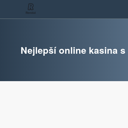
Nejlepší online kasina s